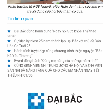
Phần thưởng từ PGĐ Nguyễn Hũu Tuấn dành tặng các anh em
trả lời đúng câu hỏi bốc thăm có quà.
Tin liên quan
Đại Bắc đồng hành cùng “Ngày hội Sức khỏe Thể thao
2026”
Sự kiện kỷ niệm 25 năm thành lập Đại Bắc với chủ đề Bản
Hòa Ca Tuổi 25
Hành trình tuyệt đẹp cùng chương trình thiện nguyện “Bắc
Hà Yêu Thương”
Event đồng hành “Cùng mẹ nâng niu những mầm nhỏ”
CÙNG BỆNH VIỆN NHI TRUNG ƯƠNG HÀ NỘI VÀ BỆNH VIỆN
SẢN NHI ĐÀ NẴNG TẶNG QUÀ CHO CÁC EM NHÂN NGÀY TẾT
THIẾU NHI 01/06