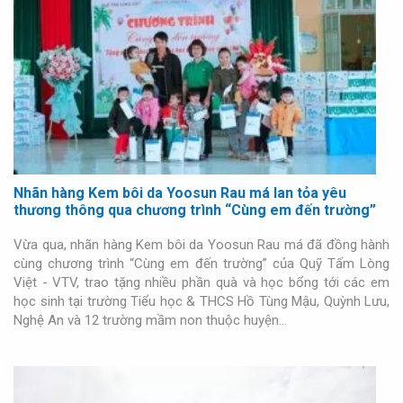
Nhãn hàng Kem bôi da Yoosun Rau má lan tỏa yêu
thương thông qua chương trình “Cùng em đến trường”
Vừa qua, nhãn hàng Kem bôi da Yoosun Rau má đã đồng hành
cùng chương trình “Cùng em đến trường” của Quỹ Tấm Lòng
Việt - VTV, trao tặng nhiều phần quà và học bổng tới các em
học sinh tại trường Tiểu học & THCS Hồ Tùng Mậu, Quỳnh Lưu,
Nghệ An và 12 trường mầm non thuộc huyện…