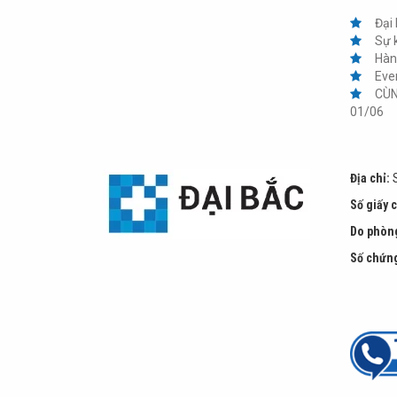
Đại
Sự 
Hàn
Eve
CÙN
01/06
Địa chỉ:
S
Số giấy 
Do phòng
Số chứng