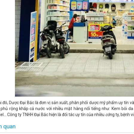
i đó, Dược Đại Bắc là đơn vị sản xuất, phân phối dược mỹ
phẩm uy tín v
ộ phủ rộng khắp cả nước với nhiều mặt hàng nổi tiếng như: Kem bôi 
… Công ty TNHH Đại Bắc hiện là đối tác uy tín của nhiều
cô
ng ty, bệnh v
ên quan