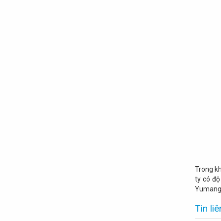
Trong kh
ty có đ
Yumangel
Tin li