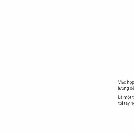
Việc hợ
lượng dễ
Là một t
tới tay 