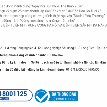
 Bắc đồng hành cùng “Ngày hội Sức khỏe Thể thao 2026”
kiện kỷ niệm 25 năm thành lập Đại Bắc với chủ đề Bản Hòa Ca Tuổi 25
h trình tuyệt đẹp cùng chương trình thiện nguyện “Bắc Hà Yêu Thương”
nt đồng hành “Cùng mẹ nâng niu những mầm nhỏ”
G BỆNH VIỆN NHI TRUNG ƯƠNG HÀ NỘI VÀ BỆNH VIỆN SẢN NHI ĐÀ NẴN
ố 11 đường Công nghiệp 4 - Khu Công Nghiệp Sài Đồng B - P. Long Biên - Tp. Hà N
chứng nhận đăng ký kinh doanh:
0101048047
 Đăng ký kinh doanh Sở Kế hoạch và Đầu tư Thành phố Hà Nội cấp lần đầu
 nhận đủ điều kiện đăng ký kinh doanh dược:
01-0712/ĐKKDD-HNO/ĐC