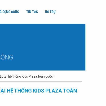
G CỘNG ĐỒNG
TIN TỨC
HỖ TRỢ
 tại hệ thống Kids Plaza toàn quốc!
ẠI HỆ THỐNG KIDS PLAZA TOÀN