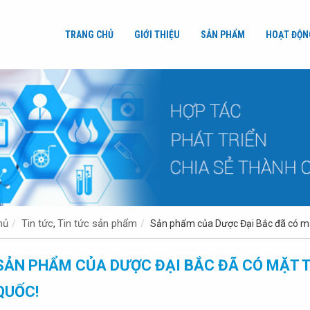
TRANG CHỦ
GIỚI THIỆU
SẢN PHẨM
HOẠT ĐỘN
hủ
Tin tức
Tin tức sản phẩm
,
Sản phẩm của Dược Đại Bắc đã có mặt
SẢN PHẨM CỦA DƯỢC ĐẠI BẮC ĐÃ CÓ MẶT T
QUỐC!