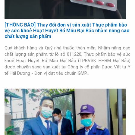
[THÔNG BÁO] Thay đổi đơn vị sản xuất Thực phẩm bảo
vệ sức khoẻ Hoạt Huyết Bổ Máu Đại Bắc nhằm nâng cao
chất lượng sản phẩm
Quý khách hàng và Quý nhà thuốc thân mến, Nhằm nâng cao
chất lượng sản phẩm, từ lô số 011220, Thực phẩm bảo vệ sức
khoẻ Hoạt Huyết Bổ Máu Đại Bắc (TPBVSK HHBM Đại Bắc)
được chuyển sang sản xuất tại Công ty cổ phần Dược Vật tư Y
tế Hải Dương - Đơn vị đạt tiêu chuẩn GMP…