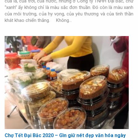
của lá, của trời, của nước, nhưng ở Công ty TNHH Đại Bắc, chữ
“xanh” ấy không chỉ là màu sắc đơn thuần. Đó còn là màu xanh
của môi trường, của hy vọng, của yêu thương và của tinh thần
khát khao chiến thắng. Không…
Chợ Tết Đại Bắc 2020 – Gìn giữ nét đẹp văn hóa ngày