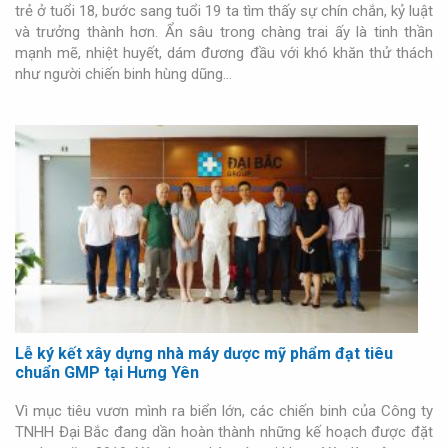
trẻ ở tuổi 18, bước sang tuổi 19 ta tìm thấy sự chín chắn, kỷ luật
và trưởng thành hơn. Ẩn sâu trong chàng trai ấy là tinh thần
mạnh mẽ, nhiệt huyết, dám đương đầu với khó khăn thử thách
như người chiến binh hùng dũng…
Lễ ký kết xây dựng nhà máy dược mỹ phẩm đạt tiêu
chuẩn GMP tại Hưng Yên
Vì mục tiêu vươn mình ra biển lớn, các chiến binh của Công ty
TNHH Đại Bắc đang dần hoàn thành những kế hoạch được đặt